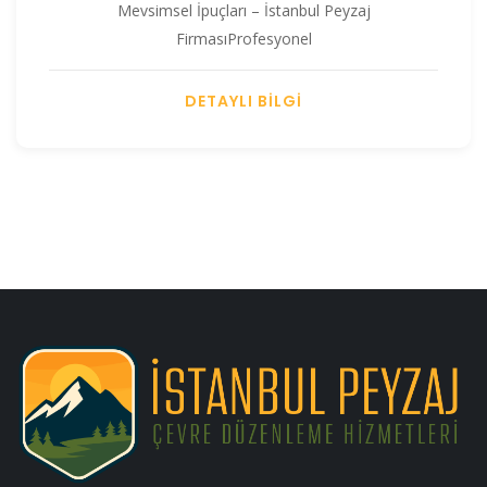
Mevsimsel İpuçları – İstanbul Peyzaj
FirmasıProfesyonel
DETAYLI BİLGİ