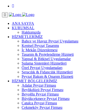
ANA SAYFA
KURUMSAL
Hakkımızda
HİZMETLERİMİZ
Bahçe ve Havuz Peyzaj Uygulaması
Kentsel Peyzaj Tasarımı
İç Mekân Düzenlemesi
Tasarım & Projelendirme Hizmeti
Yapısal & Bitkisel Uygulamalar
Sulama Sistemleri Hizmetleri
Özel Peyzaj Uygulamaları
Seracılık & Fidancılık Hizmetleri
Peyzaj Bakım & Onarım Hizmeti
HİZMET BÖLGELERİMİZ
Adalar Peyzaj Firması
Beylikdüzü Peyzaj Firması
Beyoğlu Peyzaj Firması
Büyükçekmece Peyzaj Firması
Çatalca Peyzaj Firması
Çekmeköy Peyzaj Firması