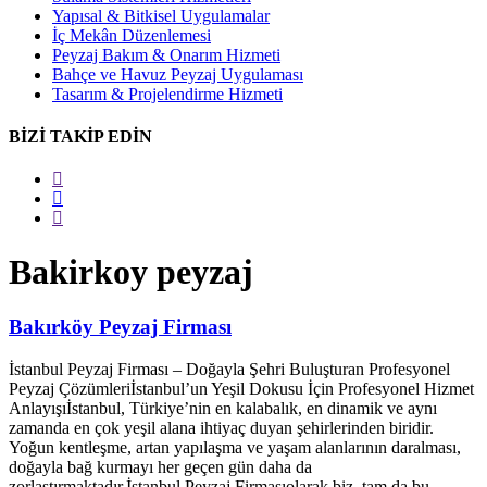
Yapısal & Bitkisel Uygulamalar
İç Mekân Düzenlemesi
Peyzaj Bakım & Onarım Hizmeti
Bahçe ve Havuz Peyzaj Uygulaması
Tasarım & Projelendirme Hizmeti
BİZİ TAKİP EDİN
Bakirkoy peyzaj
Bakırköy Peyzaj Firması
İstanbul Peyzaj Firması – Doğayla Şehri Buluşturan Profesyonel
Peyzaj Çözümleriİstanbul’un Yeşil Dokusu İçin Profesyonel Hizmet
Anlayışıİstanbul, Türkiye’nin en kalabalık, en dinamik ve aynı
zamanda en çok yeşil alana ihtiyaç duyan şehirlerinden biridir.
Yoğun kentleşme, artan yapılaşma ve yaşam alanlarının daralması,
doğayla bağ kurmayı her geçen gün daha da
zorlaştırmaktadır.İstanbul Peyzaj Firmasıolarak biz, tam da bu