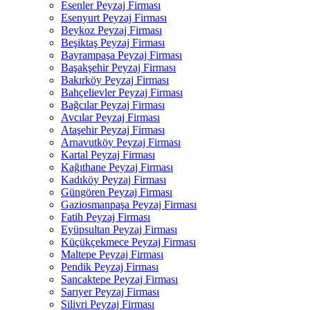
Esenler Peyzaj Firması
Esenyurt Peyzaj Firması
Beykoz Peyzaj Firması
Beşiktaş Peyzaj Firması
Bayrampaşa Peyzaj Firması
Başakşehir Peyzaj Firması
Bakırköy Peyzaj Firması
Bahçelievler Peyzaj Firması
Bağcılar Peyzaj Firması
Avcılar Peyzaj Firması
Ataşehir Peyzaj Firması
Arnavutköy Peyzaj Firması
Kartal Peyzaj Firması
Kağıthane Peyzaj Firması
Kadıköy Peyzaj Firması
Güngören Peyzaj Firması
Gaziosmanpaşa Peyzaj Firması
Fatih Peyzaj Firması
Eyüpsultan Peyzaj Firması
Küçükçekmece Peyzaj Firması
Maltepe Peyzaj Firması
Pendik Peyzaj Firması
Sancaktepe Peyzaj Firması
Sarıyer Peyzaj Firması
Silivri Peyzaj Firması