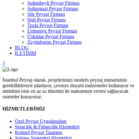
Sultanbeyli Peyzaj Firması
Sultangazi Peyzaj Firması
Şile Peyzaj Firması
Şişli Peyzaj Firması
Tuzla Peyzaj Firması
Ümraniye Peyzaj Firması
Üsküdar Peyzaj Firması
Zeytinburnu Peyzaj Firması
BLOG
İLETİŞİM
İstanbul Peyzaj olarak, projelerimizi modern peyzaj mimarisinin
gereklilikleriyle planlıyor, çevreye duyarlı malzemeler kullanıyor ve
mümkün olan en az su tüketimi ile maksimum verimi sağlayacak
sistemler kuruyoruz.
HİZMETLERİMİZ
Özel Peyzaj Uygulamaları
Seracılık & Fidancılık Hizmetleri
Kentsel Peyzaj Tasarımı
Sulama Sistemleri Hizmetleri